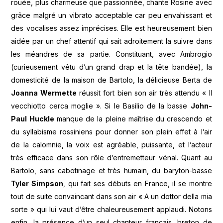
rouée, plus charmeuse que passionnée, chante Rosine avec
grâce malgré un vibrato acceptable car peu envahissant et
des vocalises assez imprécises. Elle est heureusement bien
aidée par un chef attentif qui sait adroitement la suivre dans
les méandres de sa partie. Constituant, avec Ambrogio
(curieusement vêtu d’un grand drap et la tête bandée), la
domesticité de la maison de Bartolo, la délicieuse Berta de
Joanna Wermette
réussit fort bien son air très attendu « Il
vecchiotto cerca moglie ». Si le Basilio de la basse
John-
Paul Huckle
manque de la pleine maîtrise du crescendo et
du syllabisme rossiniens pour donner son plein effet à l’air
de la calomnie, la voix est agréable, puissante, et l’acteur
très efficace dans son rôle d’entremetteur vénal. Quant au
Bartolo, sans cabotinage et très humain, du baryton-basse
Tyler Simpson
, qui fait ses débuts en France, il se montre
tout de suite convaincant dans son air « A un dottor della mia
sorte » qui lui vaut d’être chaleureusement applaudi. Notons
enfin, la présence d’un seul chanteur français, breton de