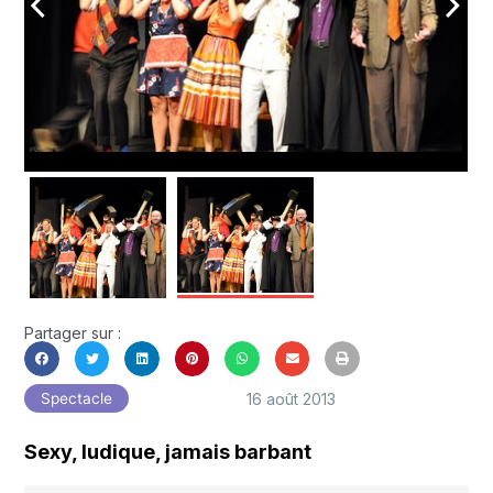
arrow_back_ios
arrow_forward_ios
Partager sur :
16 août 2013
Spectacle
Sexy, ludique, jamais barbant