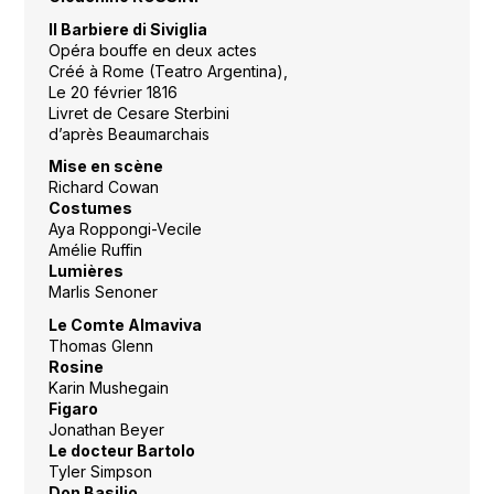
Il Barbiere di Siviglia
Opéra bouffe en deux actes
Créé à Rome (Teatro Argentina),
Le 20 février 1816
Livret de Cesare Sterbini
d’après Beaumarchais
Mise en scène
Richard Cowan
Costumes
Aya Roppongi-Vecile
Amélie Ruffin
Lumières
Marlis Senoner
Le Comte Almaviva
Thomas Glenn
Rosine
Karin Mushegain
Figaro
Jonathan Beyer
Le docteur Bartolo
Tyler Simpson
Don Basilio