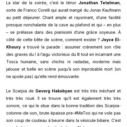
La star de la soirée, c’est le ténor
Jonathan Tetelman
,
sorte de Franco Corelli qui aurait mangé du Jonas Kaufmann
au petit déjeuner. Chant ample et rayonnant, d’une facilité
presque nonchalante de la cave au plafond et qui – en plus
– se prélasse dans des pianissimi d’une grâce soyeuse. À
côté de cette bête de scène, comment exister ?
Joyce El-
Khoury
a trouvé la parade : assumer crânement son rôle
des graves du I à l’aigu victorieux du III tout en incarnant une
Tosca humaine, sans chichis ni radadas, moderne mais
jalouse et belle en scène jusqu’à son improbable mort (on
ne spoile pas) qu’elle rend émouvante.
Le Scarpia de
Gevorg Hakobyan
est très très méchant et
très très roué. Il se trouve qu’il est également très très
sonore, ce qui le situe dans la bonne tradition des Scarpia-
colonne-de-son, brute épaisse pre-#MeToo qui ne vole pas
son coup de couteau à beurre dans la vésicule biliaire. C’est