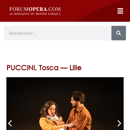
PUCCINI, Tosca — Lille
arrow_back_ios
arrow_forward_ios