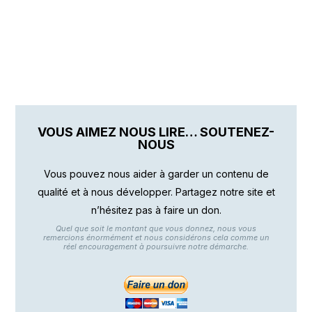
VOUS AIMEZ NOUS LIRE… SOUTENEZ-
NOUS
Vous pouvez nous aider à garder un contenu de
qualité et à nous développer. Partagez notre site et
n’hésitez pas à faire un don.
Quel que soit le montant que vous donnez, nous vous
remercions énormément et nous considérons cela comme un
réel encouragement à poursuivre notre démarche.