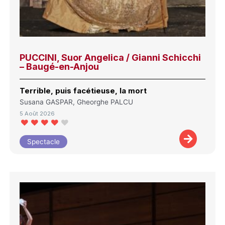
PUCCINI, Suor Angelica / Gianni Schicchi
– Baugé-en-Anjou
Terrible, puis facétieuse, la mort
Susana GASPAR, Gheorghe PALCU
5 Août 2026
Spectacle