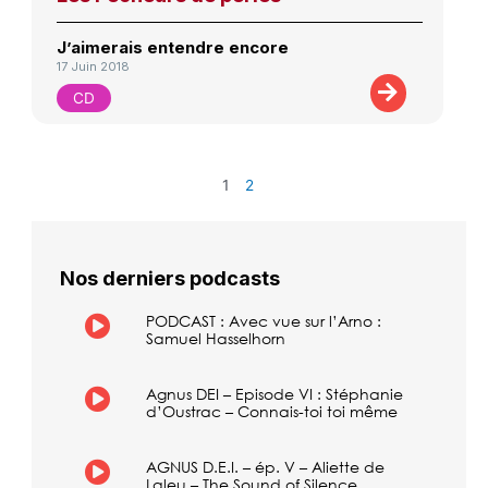
J’aimerais entendre encore
17 Juin 2018
CD
1
2
Nos derniers podcasts
PODCAST : Avec vue sur l’Arno :
Samuel Hasselhorn
Agnus DEI – Episode VI : Stéphanie
d’Oustrac – Connais-toi toi même
AGNUS D.E.I. – ép. V – Aliette de
Laleu – The Sound of Silence