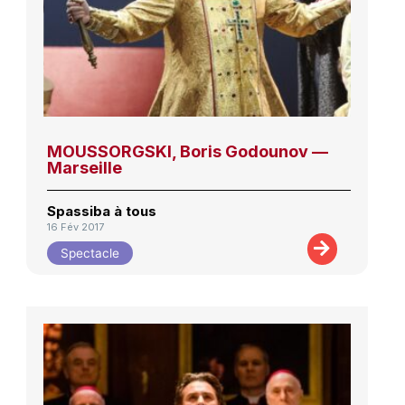
MOUSSORGSKI, Boris Godounov —
Marseille
Spassiba à tous
16 Fév 2017
Spectacle