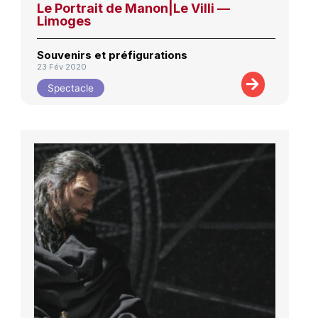
Le Portrait de Manon|Le Villi —
Limoges
Souvenirs et préfigurations
23 Fév 2020
Spectacle