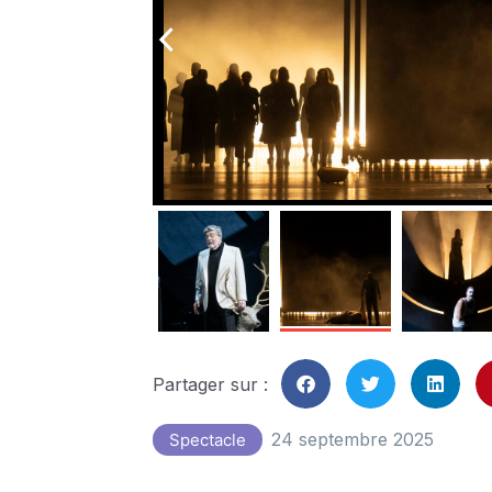
arrow_back_ios
Partager sur :
24 septembre 2025
Spectacle