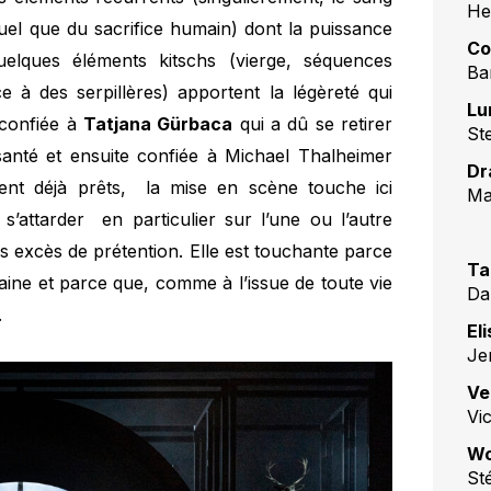
He
xuel que du sacrifice humain) dont la puissance
Co
uelques éléments kitschs (vierge, séquences
Ba
 à des serpillères) apportent la légèreté qui
Lu
 confiée à
Tatjana Gürbaca
qui a dû se retirer
St
santé et ensuite confiée à Michael Thalheimer
Dr
ent déjà prêts, la mise en scène touche ici
Ma
’attarder en particulier sur l’une ou l’autre
ns excès de prétention. Elle est touchante parce
Ta
aine et parce que, comme à l’issue de toute vie
Da
.
El
Je
Ve
Vi
Wo
St