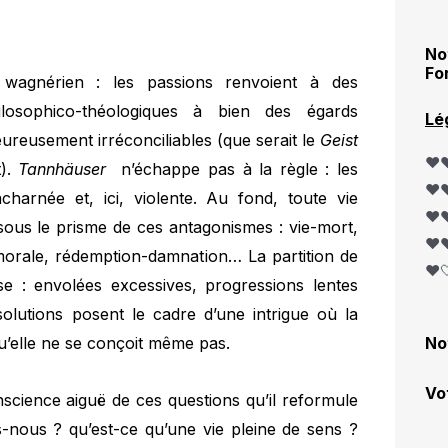
No
Fo
wagnérien : les passions renvoient à des
hilosophico-théologiques à bien des égards
Lé
eureusement irréconciliables (que serait le
Geist
❤️❤
t).
Tannhäuser
n’échappe pas à la règle : les
❤️❤
charnée et, ici, violente. Au fond, toute vie
❤️❤
 sous le prisme de ces antagonismes : vie-mort,
❤️❤
r-morale, rédemption-damnation… La partition de
❤️
 : envolées excessives, progressions lentes
olutions posent le cadre d’une intrigue où la
u’elle ne se conçoit même pas.
No
Vo
science aiguë de ces questions qu’il reformule
s-nous ? qu’est-ce qu’une vie pleine de sens ?