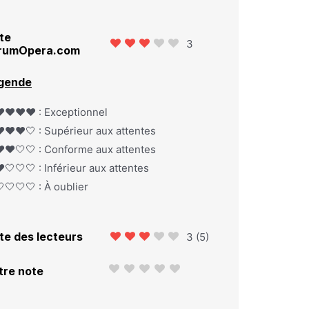
te
3
rumOpera.com
gende
️❤️❤️❤️ : Exceptionnel
️❤️❤️🤍 : Supérieur aux attentes
️❤️🤍🤍 : Conforme aux attentes
️🤍🤍🤍 : Inférieur aux attentes
🤍🤍🤍 : À oublier
te des lecteurs
3
(
5
)
tre note