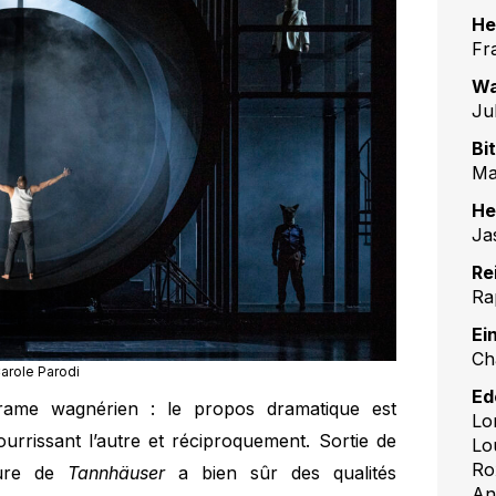
He
Fr
Wa
Ju
Bi
Ma
He
Ja
Re
Ra
Ei
Ch
arole Parodi
Ed
rame wagnérien : le propos dramatique est
Lo
ourrissant l’autre et réciproquement. Sortie de
Lo
Ro
ture de
Tannhäuser
a bien sûr des qualités
An