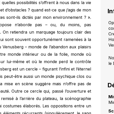
 quelles possibilités s’offrent à nous dans la vie
s et d’obstacles ? quand est-ce que j’agis de mon
In
tes sont-ils dictés par mon environnement ? ».
Op
propose n’aborde pas – ou, du moins, pas
co
s. On retiendra un marquage toujours clair des
Cr
s qui sont souvent opportunément ramenées à la
Ho
Ve
du Venusberg – monde de l’abandon aux plaisirs
-être monde intérieur ou de la folie, monde où
No
 sur lui-même et où le monde perd le contrôle
le
erg est un cercle – figurant l’infini et l’éternel
is peut-être aussi un monde psychique clos ou
. La mise en scène suggère mais n’offre pas de
Dé
beauté. Outre ce cercle qui, passé l’ouverture et
Mi
 remisé à l’arrière du plateau, la scénographie
Mi
 ni costumes élaborés. Les oppositions entre un
Sc
s éléments récurrents (singulièrement, le sang