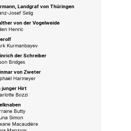
rmann, Landgraf von Thüringen
anz-Josef Selig
lther von der Vogelweide
lien Henric
terolf
rk Kurmanbayev
inrich der Schreiber
son Bridges
inmar von Zweter
phaël Harmeyer
n junger Hirt
arlotte Bozzi
elknaben
rraine Butty
una Simon
xane Macaudière
na Manzoni