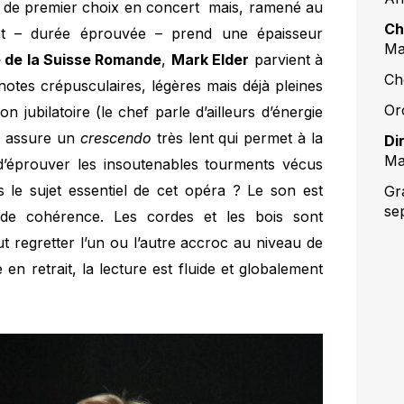
e de premier choix en concert mais, ramené au
Ch
t – durée éprouvée – prend une épaisseur
Ma
 de la Suisse Romande
,
Mark Elder
parvient à
Ch
notes crépusculaires, légères mais déjà pleines
Or
n jubilatoire (le chef parle d’ailleurs d’énergie
re assure un
crescendo
très lent qui permet à la
Di
Ma
t d’éprouver les insoutenables tourments vécus
 le sujet essentiel de cet opéra ? Le son est
Gr
se
de cohérence. Les cordes et les bois sont
ut regretter l’un ou l’autre accroc au niveau de
n retrait, la lecture est fluide et globalement