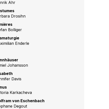
nrik Ahr
stumes
rbara Drosihn
mières
efan Bolliger
amaturgie
ximilian Enderle
nnhäuser
niel Johansson
isabeth
nnifer Davis
nus
ctoria Karkacheva
lfram von Eschenbach
éphane Degout