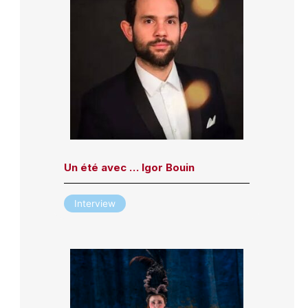
Un été avec … Igor Bouin
Interview