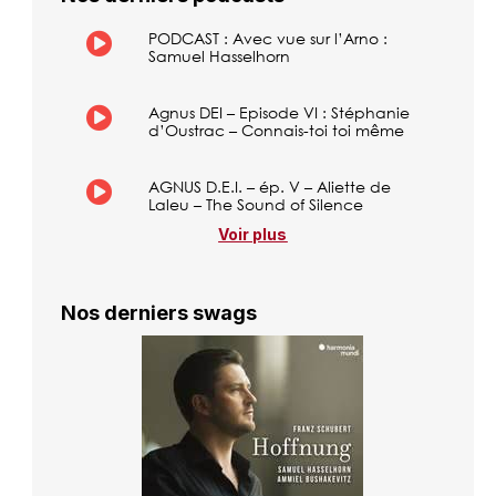
PODCAST : Avec vue sur l’Arno :
Samuel Hasselhorn
Agnus DEI – Episode VI : Stéphanie
d’Oustrac – Connais-toi toi même
AGNUS D.E.I. – ép. V – Aliette de
Laleu – The Sound of Silence
Voir plus
Nos derniers swags