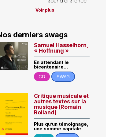
Sound of Silence
Voir plus
Nos derniers swags
Samuel Hasselhorn,
« Hoffnung »
En attendant le
bicentenaire…
CD
SWAG
Critique musicale et
autres textes sur la
musique (Romain
Rolland)
Plus qu’un témoignage,
une somme capitale