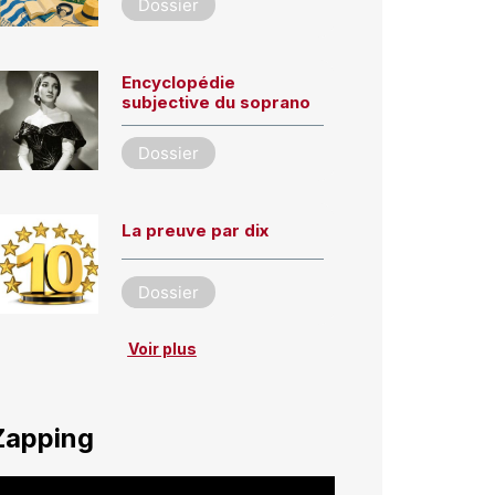
Dossier
Encyclopédie
subjective du soprano
Dossier
La preuve par dix
Dossier
Voir plus
Zapping