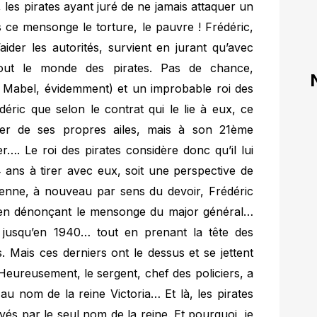
, les pirates ayant juré de ne jamais attaquer un
s ce mensonge le torture, le pauvre ! Frédéric,
aider les autorités, survient en jurant qu’avec
 tout le monde des pirates. Pas de chance,
e Mabel, évidemment) et un improbable roi des
éric que selon le contrat qui le lie à eux, ce
ler de ses propres ailes, mais à son 21ème
er…. Le roi des pirates considère donc qu’il lui
4 ans à tirer avec eux, soit une perspective de
tienne, à nouveau par sens du devoir, Frédéric
tes en dénonçant le mensonge du major général…
ra jusqu’en 1940… tout en prenant la tête des
s. Mais ces derniers ont le dessus et se jettent
 Heureusement, le sergent, chef des policiers, a
au nom de la reine Victoria… Et là, les pirates
s par le seul nom de la reine. Et pourquoi, je