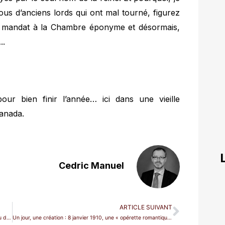
us d’anciens lords qui ont mal tourné, figurez
leur mandat à la Chambre éponyme et désormais,
..
our bien finir l’année… ici dans une vieille
Canada.
Cedric Manuel
ARTICLE SUIVANT
Un jour, une création : 26 décembre 1819, le bicentenaire du dernier tour de piste milanais de Rossini
Un jour, une création : 8 janvier 1910, une « opérette romantique »