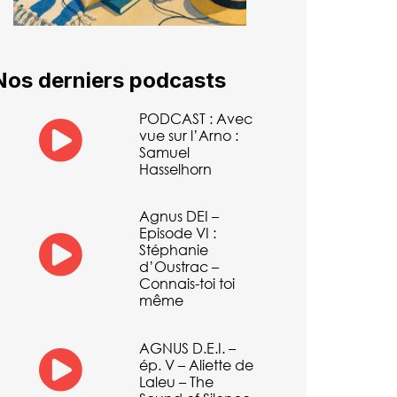
Nos derniers podcasts
PODCAST : Avec
vue sur l’Arno :
Samuel
Hasselhorn
Agnus DEI –
Episode VI :
Stéphanie
d’Oustrac –
Connais-toi toi
même
AGNUS D.E.I. –
ép. V – Aliette de
Laleu – The