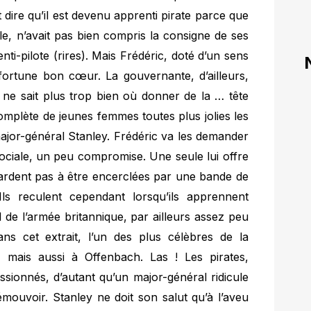
ut dire qu’il est devenu apprenti pirate parce que
le, n’avait pas bien compris la consigne de ses
ti-pilote (rires). Mais Frédéric, doté d’un sens
 fortune bon cœur. La gouvernante, d’ailleurs,
ne sait plus trop bien où donner de la … tête
omplète de jeunes femmes toutes plus jolies les
 major-général Stanley. Frédéric va les demander
sociale, un peu compromise. Une seule lui offre
ardent pas à être encerclées par une bande de
s reculent cependant lorsqu’ils apprennent
al de l’armée britannique, par ailleurs assez peu
 cet extrait, l’un des plus célèbres de la
i, mais aussi à Offenbach. Las ! Les pirates,
sionnés, d’autant qu’un major-général ridicule
émouvoir. Stanley ne doit son salut qu’à l’aveu