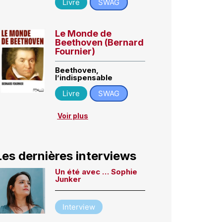
Livre
SWAG
Le Monde de
Beethoven (Bernard
Fournier)
Beethoven,
l’indispensable
Livre
SWAG
Voir plus
Les dernières interviews
Un été avec … Sophie
Junker
Interview