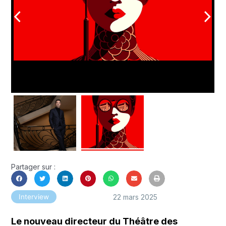
arrow_back_ios
arrow_forward_ios
Partager sur :
22 mars 2025
Interview
Le nouveau directeur du Théâtre des