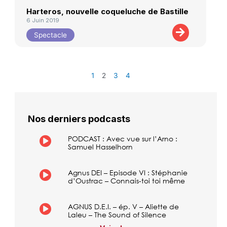
Harteros, nouvelle coqueluche de Bastille
6 Juin 2019
Spectacle
1
2
3
4
Nos derniers podcasts
PODCAST : Avec vue sur l’Arno :
Samuel Hasselhorn
Agnus DEI – Episode VI : Stéphanie
d’Oustrac – Connais-toi toi même
AGNUS D.E.I. – ép. V – Aliette de
Laleu – The Sound of Silence