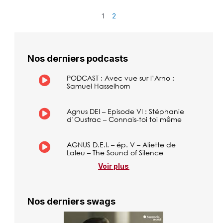
1
2
Nos derniers podcasts
PODCAST : Avec vue sur l’Arno :
Samuel Hasselhorn
Agnus DEI – Episode VI : Stéphanie
d’Oustrac – Connais-toi toi même
AGNUS D.E.I. – ép. V – Aliette de
Laleu – The Sound of Silence
Voir plus
Nos derniers swags