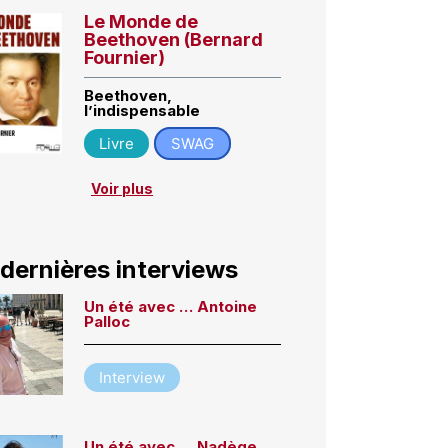
Le Monde de
Beethoven (Bernard
Fournier)
Beethoven,
l’indispensable
Livre
SWAG
Voir plus
 dernières interviews
Un été avec … Antoine
Palloc
Interview
Un été avec … Nadège