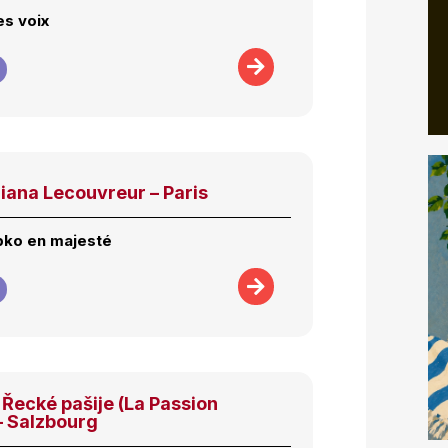
s voix
iana Lecouvreur – Paris
bko en majesté
Řecké pašije (La Passion
– Salzbourg