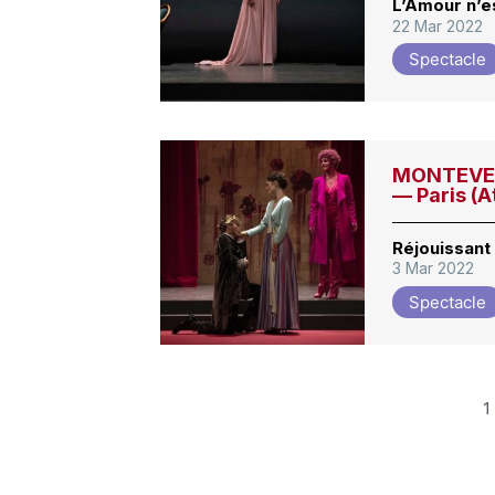
L’Amour n’e
22 Mar 2022
Spectacle
MONTEVERD
— Paris (
Réjouissant 
3 Mar 2022
Spectacle
1