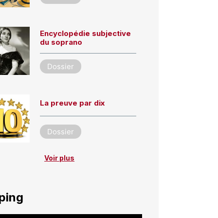
Encyclopédie subjective
du soprano
Dossier
La preuve par dix
Dossier
Voir plus
ping