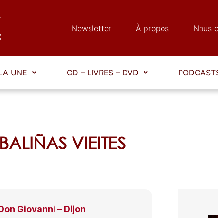
Newsletter
À propos
Nous c
LA UNE
CD – LIVRES – DVD
PODCASTS
 BALIÑAS VIEITES
on Giovanni – Dijon