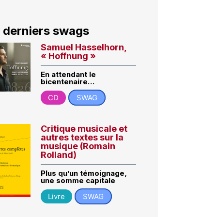
 derniers swags
Samuel Hasselhorn,
« Hoffnung »
En attendant le
bicentenaire…
CD
SWAG
Critique musicale et
autres textes sur la
musique (Romain
Rolland)
Plus qu’un témoignage,
une somme capitale
Livre
SWAG