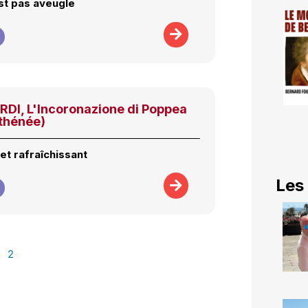
st pas aveugle
I, L'Incoronazione di Poppea
Athénée)
et rafraîchissant
Les
2