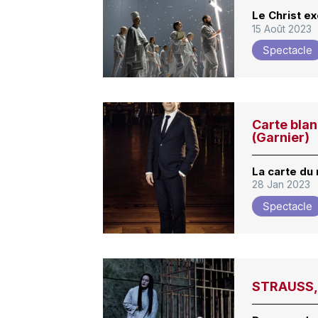
Le Christ 
15 Août 2023
Spectacle
Carte bla
(Garnier)
La carte d
28 Jan 2023
Spectacle
STRAUSS, 