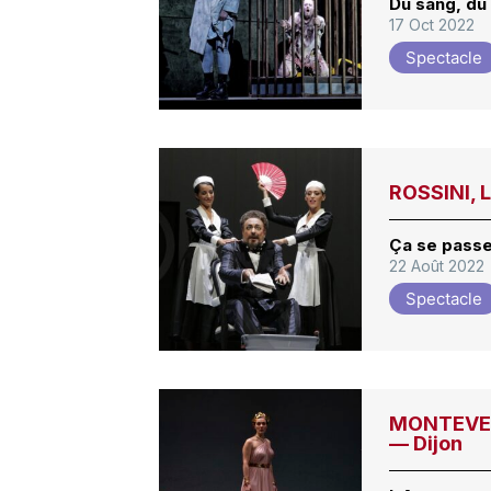
Du sang, du
17 Oct 2022
Spectacle
ROSSINI, 
Ça se pass
22 Août 2022
Spectacle
MONTEVERD
— Dijon