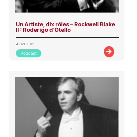
Un Artiste, dix rôles – Rockwell Blake
II : Roderigo d’Otello
4 Oct 2012
Podcast