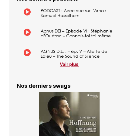
PODCAST : Avec vue sur l’Arno :
Samuel Hasselhorn
Agnus DEI – Episode VI : Stéphanie
d’Oustrac – Connais-toi toi même
AGNUS D.E.I. – ép. V – Aliette de
Laleu – The Sound of Silence
Voir plus
Nos derniers swags