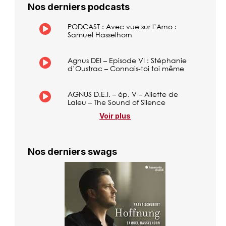
Nos derniers podcasts
PODCAST : Avec vue sur l’Arno :
Samuel Hasselhorn
Agnus DEI – Episode VI : Stéphanie
d’Oustrac – Connais-toi toi même
AGNUS D.E.I. – ép. V – Aliette de
Laleu – The Sound of Silence
Voir plus
Nos derniers swags