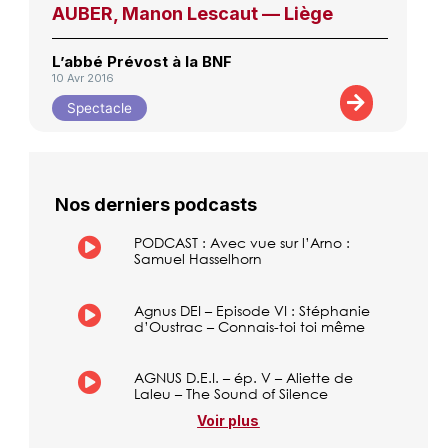
AUBER, Manon Lescaut — Liège
L’abbé Prévost à la BNF
10 Avr 2016
Spectacle
Nos derniers podcasts
PODCAST : Avec vue sur l’Arno :
Samuel Hasselhorn
Agnus DEI – Episode VI : Stéphanie
d’Oustrac – Connais-toi toi même
AGNUS D.E.I. – ép. V – Aliette de
Laleu – The Sound of Silence
Voir plus