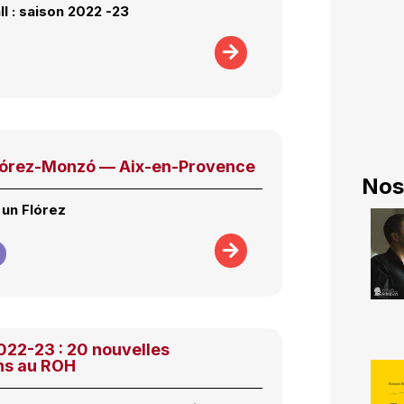
l : saison 2022 -23
lórez-Monzó — Aix-en-Provence
Nos
 un Flórez
022-23 : 20 nouvelles
ns au ROH