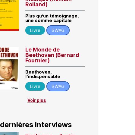
Rolland)
Plus qu’un témoignage,
une somme capitale
Livre
SWAG
Le Monde de
Beethoven (Bernard
Fournier)
Beethoven,
l’indispensable
Livre
SWAG
Voir plus
 dernières interviews