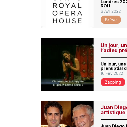
Londres 202
ROH
6 Avr 2022
Brève
Un jour, un
l’adieu pr
Un jour, une 
prénuptial d
16 Fév 2022
Zapping
Juan Dieg
artistique
Juan Diego 