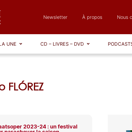
Newsletter
À propos
Nous c
LA UNE
CD – LIVRES – DVD
PODCASTS
go FLÓREZ
atsoper 2023-24 : un festival
ur parachever la saison