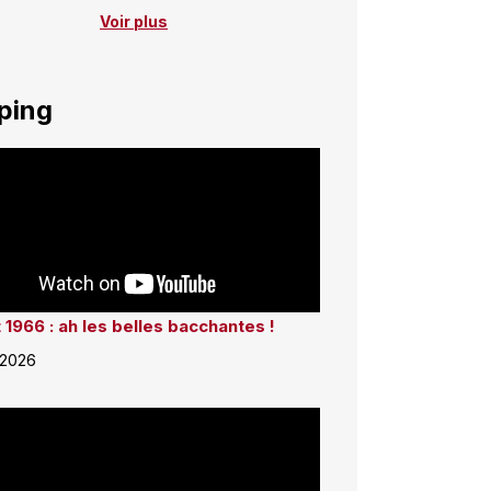
Voir plus
ping
 1966 : ah les belles bacchantes !
 2026