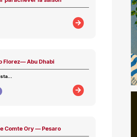
o Florez— Abu Dhabi
tista…
Le Comte Ory — Pesaro