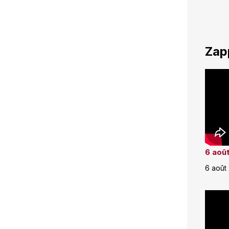
Zap
6 août
6 août