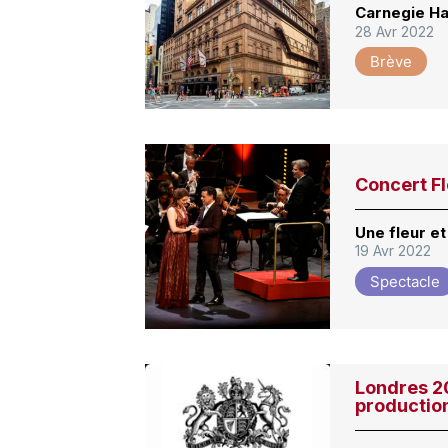
Carnegie Hal
28 Avr 2022
Brève
Concert F
Une fleur et
19 Avr 2022
Spectacle
Londres 2
productio