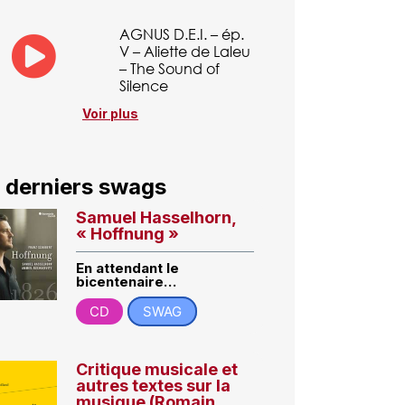
AGNUS D.E.I. – ép.
V – Aliette de Laleu
– The Sound of
Silence
Voir plus
 derniers swags
Samuel Hasselhorn,
« Hoffnung »
En attendant le
bicentenaire…
CD
SWAG
Critique musicale et
autres textes sur la
musique (Romain