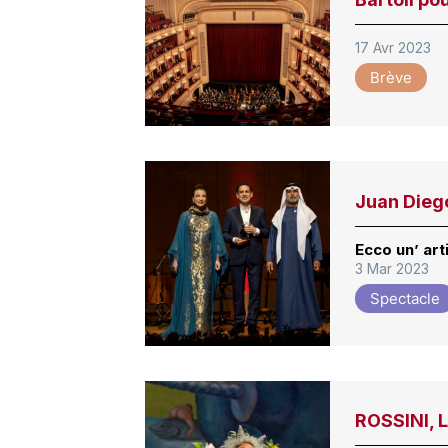
17 Avr 2023
Brève
Juan Dieg
Ecco un’ ar
3 Mar 2023
Spectacle
ROSSINI, 