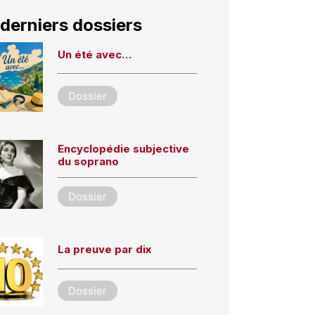
derniers dossiers
Un été avec…
Dossier
Encyclopédie subjective
du soprano
Dossier
La preuve par dix
Dossier