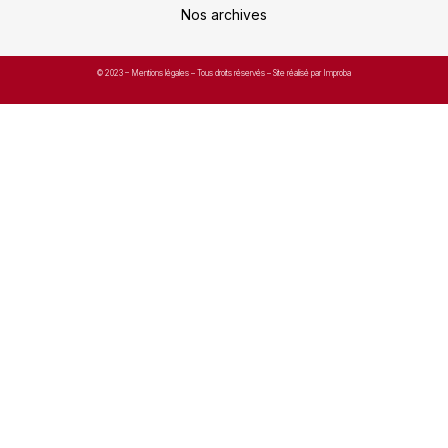
Nos archives
© 2023 –
Mentions légales
– Tous droits réservés – Site réalisé par Improba