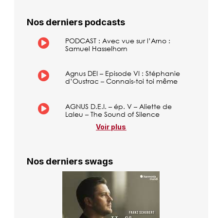
Nos derniers podcasts
PODCAST : Avec vue sur l’Arno :
Samuel Hasselhorn
Agnus DEI – Episode VI : Stéphanie
d’Oustrac – Connais-toi toi même
AGNUS D.E.I. – ép. V – Aliette de
Laleu – The Sound of Silence
Voir plus
Nos derniers swags