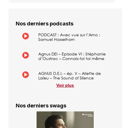
Nos derniers podcasts
PODCAST : Avec vue sur l’Arno :
Samuel Hasselhorn
Agnus DEI – Episode VI : Stéphanie
d’Oustrac – Connais-toi toi même
AGNUS D.E.I. – ép. V – Aliette de
Laleu – The Sound of Silence
Voir plus
Nos derniers swags