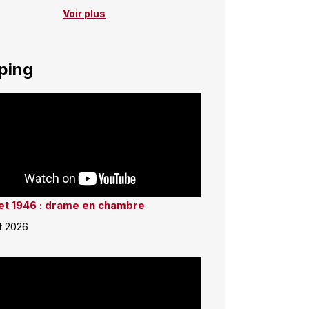
Voir plus
ping
llet 1946 : drame en chambre
et 2026