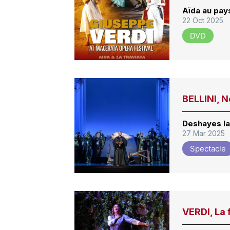
Aïda au pays
22 Oct 2025
DVD
BELLINI, 
Deshayes la
27 Mar 2025
Spectacle
VERDI, La 