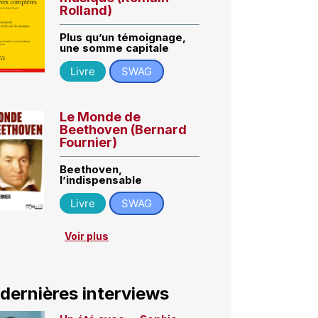
Rolland)
Plus qu’un témoignage,
une somme capitale
Livre
SWAG
Le Monde de
Beethoven (Bernard
Fournier)
Beethoven,
l’indispensable
Livre
SWAG
Voir plus
 dernières interviews