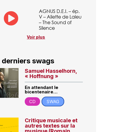
AGNUS D.E.I. – ép.
V – Aliette de Laleu
– The Sound of
Silence
Voir plus
 derniers swags
Samuel Hasselhorn,
« Hoffnung »
En attendant le
bicentenaire…
CD
SWAG
Critique musicale et
autres textes sur la
musique (Romain