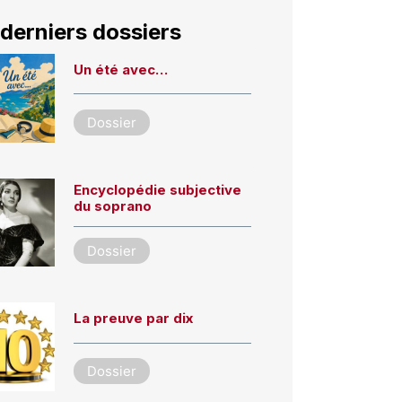
derniers dossiers
Un été avec…
Dossier
Encyclopédie subjective
du soprano
Dossier
La preuve par dix
Dossier