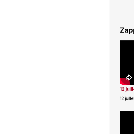
Zap
12 jui
12 juill