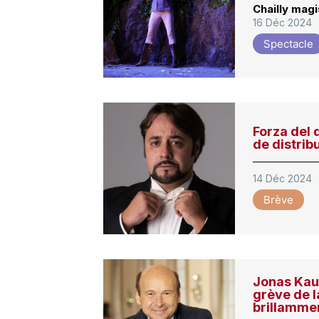
Chailly magi
16 Déc 2024
Spectacle
Forza del 
de distri
14 Déc 2024
Brève
Jonas Kau
grève de 
brillammen