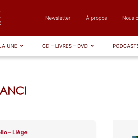
Newsletter
À propos
Nous c
LA UNE
CD – LIVRES – DVD
PODCASTS
GANCI
llo – Liège