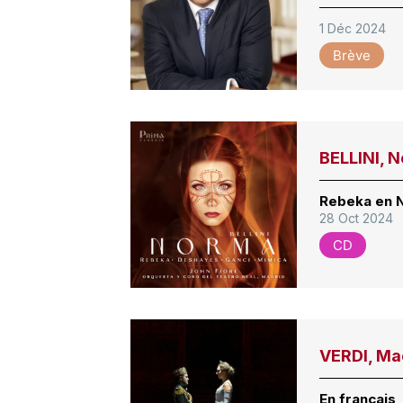
1 Déc 2024
Brève
BELLINI, 
Rebeka en N
28 Oct 2024
CD
VERDI, Mac
En français