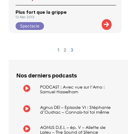
Plus fort que la grippe
12 Mar 2013
Spectacle
1
2
3
Nos derniers podcasts
PODCAST : Avec vue sur l’Arno :
Samuel Hasselhorn
Agnus DEI – Episode VI : Stéphanie
d’Oustrac – Connais-toi toi même
AGNUS D.E.I. – ép. V – Aliette de
Laleu – The Sound of Silence