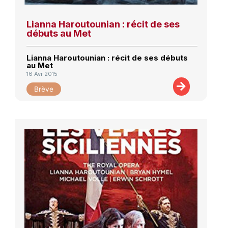
Lianna Haroutounian : récit de ses
débuts au Met
Lianna Haroutounian : récit de ses débuts
au Met
16 Avr 2015
Brève