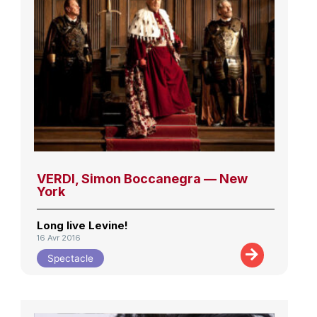
VERDI, Simon Boccanegra — New
York
Long live Levine!
16 Avr 2016
Spectacle