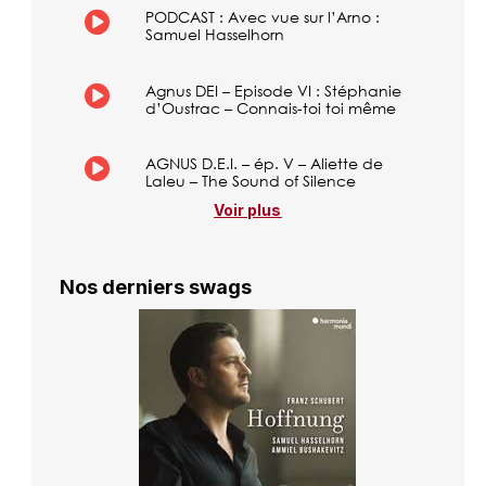
PODCAST : Avec vue sur l’Arno :
Samuel Hasselhorn
Agnus DEI – Episode VI : Stéphanie
d’Oustrac – Connais-toi toi même
AGNUS D.E.I. – ép. V – Aliette de
Laleu – The Sound of Silence
Voir plus
Nos derniers swags