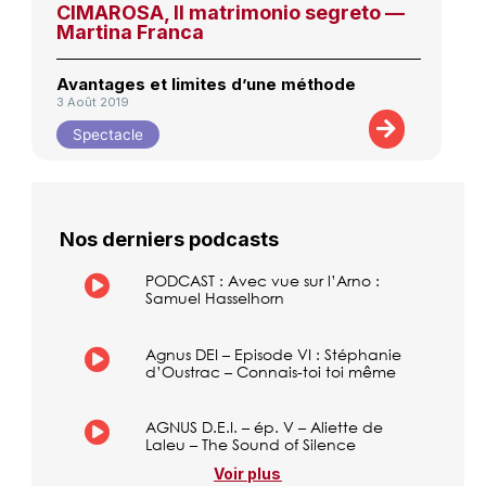
CIMAROSA, Il matrimonio segreto —
Martina Franca
Avantages et limites d’une méthode
3 Août 2019
Spectacle
Nos derniers podcasts
PODCAST : Avec vue sur l’Arno :
Samuel Hasselhorn
Agnus DEI – Episode VI : Stéphanie
d’Oustrac – Connais-toi toi même
AGNUS D.E.I. – ép. V – Aliette de
Laleu – The Sound of Silence
Voir plus