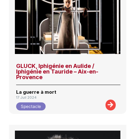
GLUCK, Iphigénie en Aulide /
Iphigénie en Tauride – Aix-en-
Provence
La guerre à mort
17 Juil 2024
Spectacle