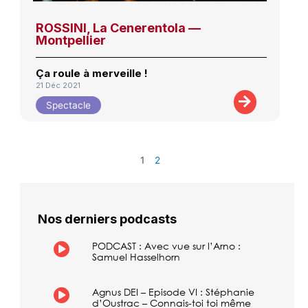
ROSSINI, La Cenerentola —
Montpellier
Ça roule à merveille !
21 Déc 2021
Spectacle
1
2
Nos derniers podcasts
PODCAST : Avec vue sur l’Arno :
Samuel Hasselhorn
Agnus DEI – Episode VI : Stéphanie
d’Oustrac – Connais-toi toi même