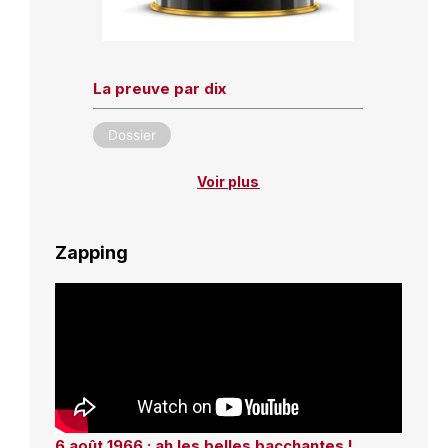
La preuve par dix
Dossier
Voir plus
Zapping
6 août 1966 : ah les belles bacchantes !