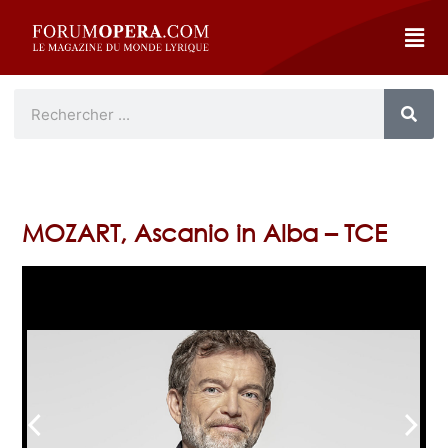
MOZART, Ascanio in Alba – TCE
arrow_back_ios
arrow_forward_ios