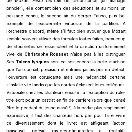
de Mozart.
Festa teatrale
de circonstance (un mariage
princier), elle contient bien des séductions et au moins un
passage connu, le second air du berger Fauno, plus bel
exemple de l’exubérante virtuosité de la partition. A
l’orchestre d’abord, même s’il faut bien avouer que Mozart
semble souvent utiliser des formules toutes faites, beaucoup
de ritournelles se ressemblent et la direction uniformément
vive de
Christophe Rousset
n’aide pas à les distinguer.
Ses
Talens lyriques
sont ce soir encore la belle machine
que l’on connait, précision et entrains jamais pris en défaut,
l’ouverture est coruscante mais une mécanicité certaine
s’installe vite tandis que les cordes éclipsent leurs collègues.
Virtuosité chez les chanteurs ensuite : à l’exception du rôle-
titre écrit pour un castrat en fin de carrière (alors que censé
être le pendant du jeune marié !) à la partie plus simplement
expressive, il faut des chanteurs hors pair pour faire vivre
ce divertissement dont le livret est affligeant (action
niaiseuse, poésie ras-des-pâquerettes et récitatifs