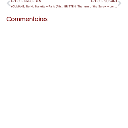
ARTICLE PRÉCÉDENT
ARTICLE SUIVANT
YOUMANS, No No Nanette – Paris (Athénée)
BRITTEN, The turn of the Screw – Londres (Linbury Theatre)
Commentaires