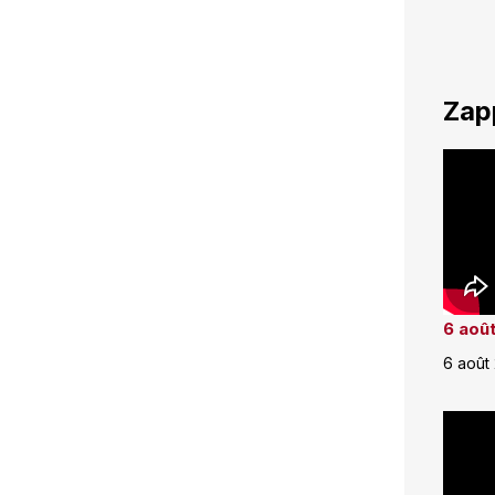
Zap
6 août
6 août