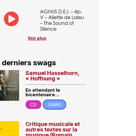
AGNUS D.E.I. – ép.
V – Aliette de Laleu
– The Sound of
Silence
Voir plus
 derniers swags
Samuel Hasselhorn,
« Hoffnung »
En attendant le
bicentenaire…
CD
SWAG
Critique musicale et
autres textes sur la
musique (Romain