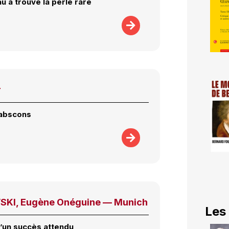
u a trouvé la perle rare
r
 abscons
SKI, Eugène Onéguine — Munich
Les
’un succès attendu