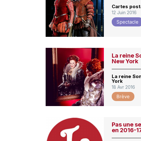
Cartes post
12 Juin 2016
Spectacle
La reine 
New York
La reine So
York
18 Avr 2016
Brève
Pas une se
en 2016-1