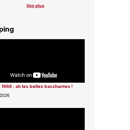
Voir plus
ping
 1966 : ah les belles bacchantes !
 2026