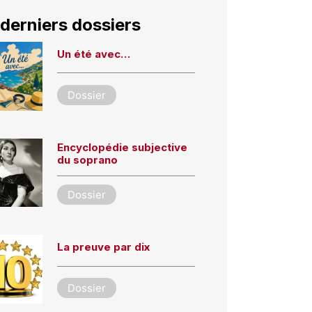
derniers dossiers
Un été avec…
Dossier
Encyclopédie subjective
du soprano
Dossier
La preuve par dix
Dossier