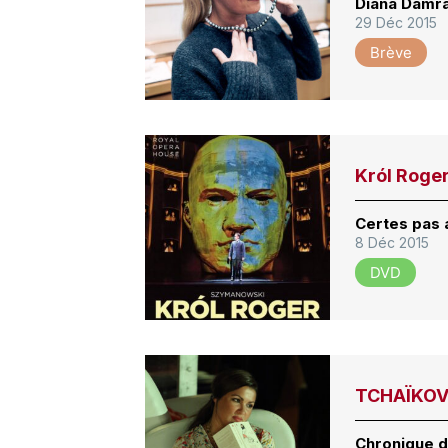
Diana Damra
29 Déc 2015
Brève
Król Roge
Certes pas
8 Déc 2015
DVD
TCHAÏKOV
Chronique d