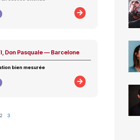
, Don Pasquale — Barcelone
ation bien mesurée
2
3