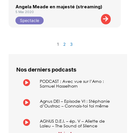
Angela Meade en majesté (streaming)
5 Mai 2020
Spectacle
1
2
3
Nos derniers podcasts
PODCAST : Avec vue sur l’Arno :
Samuel Hasselhorn
Agnus DEI – Episode VI : Stéphanie
d’Oustrac – Connais-toi toi même
AGNUS D.E.I. – ép. V – Aliette de
Laleu – The Sound of Silence