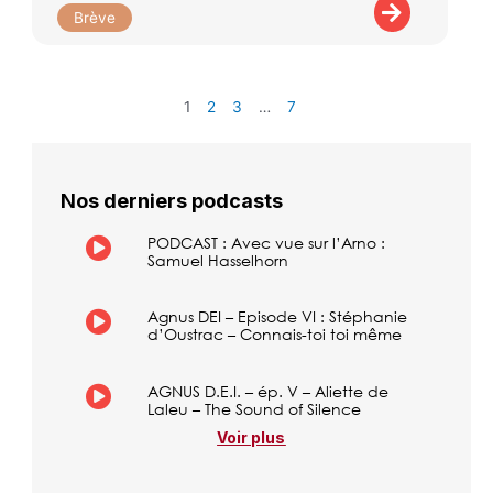
Brève
1
2
3
…
7
Nos derniers podcasts
PODCAST : Avec vue sur l’Arno :
Samuel Hasselhorn
Agnus DEI – Episode VI : Stéphanie
d’Oustrac – Connais-toi toi même
AGNUS D.E.I. – ép. V – Aliette de
Laleu – The Sound of Silence
Voir plus