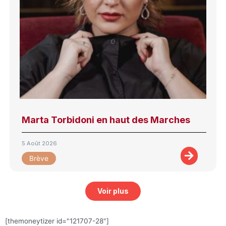
Marta Torbidoni en haut des Marches
5 Août 2026
Brève
Voir plus
[themoneytizer id="121707-28"]