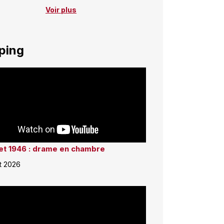
Voir plus
ping
llet 1946 : drame en chambre
et 2026