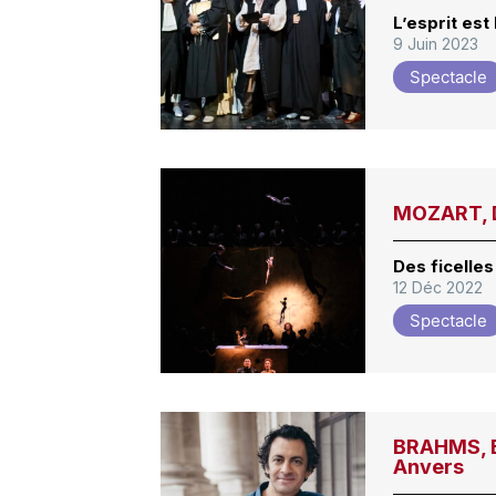
L’esprit est 
9 Juin 2023
Spectacle
MOZART, D
Des ficelle
12 Déc 2022
Spectacle
BRAHMS, E
Anvers