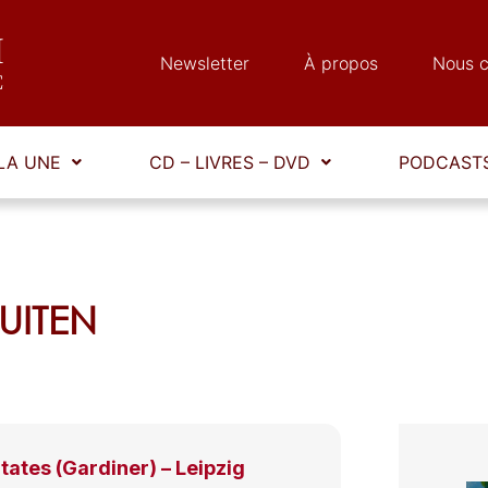
Newsletter
À propos
Nous c
LA UNE
CD – LIVRES – DVD
PODCASTS
RUITEN
ates (Gardiner) – Leipzig