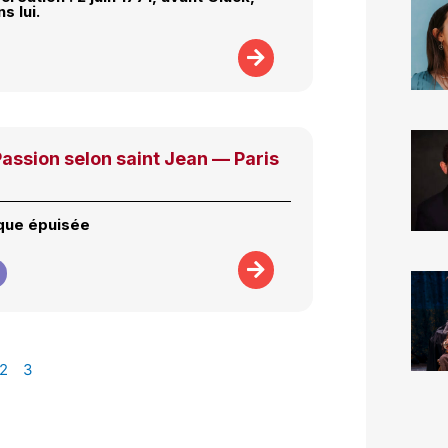
s lui.
assion selon saint Jean — Paris
que épuisée
2
3