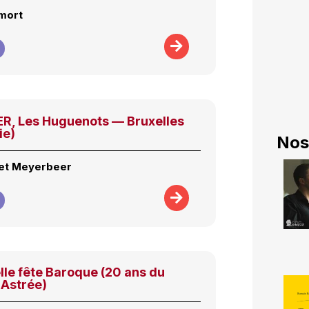
 mort
, Les Huguenots — Bruxelles
ie)
Nos
 et Meyerbeer
le fête Baroque (20 ans du
'Astrée)