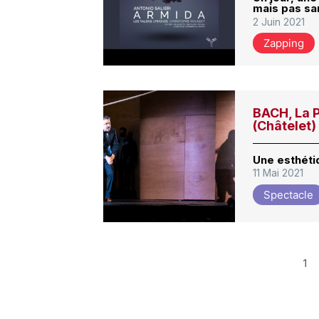
mais pas san
2 Juin 2021
Zapping
BACH, La P
(Châtelet)
Une esthéti
11 Mai 2021
Spectacle
1