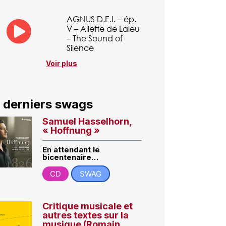
AGNUS D.E.I. – ép.
V – Aliette de Laleu
– The Sound of
Silence
Voir plus
 derniers swags
Samuel Hasselhorn,
« Hoffnung »
En attendant le
bicentenaire…
CD
SWAG
Critique musicale et
autres textes sur la
musique (Romain