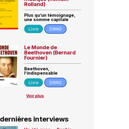
Rolland)
Plus qu’un témoignage,
une somme capitale
Livre
SWAG
Le Monde de
Beethoven (Bernard
Fournier)
Beethoven,
l’indispensable
Livre
SWAG
Voir plus
 dernières interviews