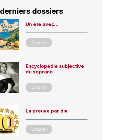
derniers dossiers
Un été avec…
Dossier
Encyclopédie subjective
du soprano
Dossier
La preuve par dix
Dossier