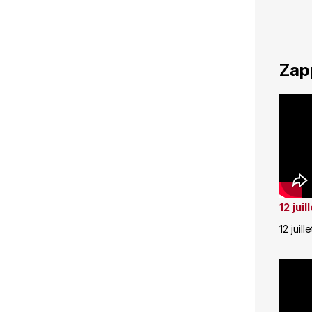
Zap
12 jui
12 juill