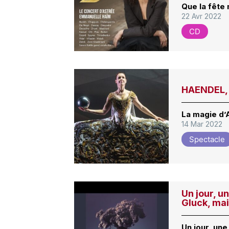
Que la fête 
22 Avr 2022
CD
HAENDEL, 
La magie d’
14 Mar 2022
Spectacle
Un jour, un
Gluck, mai
Un jour, une 