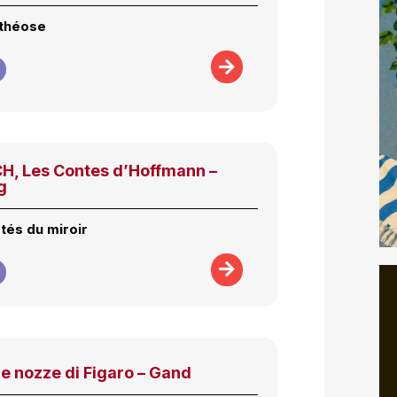
othéose
, Les Contes d’Hoffmann –
g
tés du miroir
e nozze di Figaro – Gand