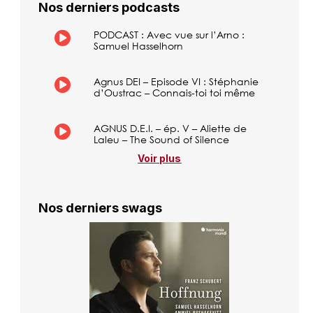
Nos derniers podcasts
PODCAST : Avec vue sur l’Arno :
Samuel Hasselhorn
Agnus DEI – Episode VI : Stéphanie
d’Oustrac – Connais-toi toi même
AGNUS D.E.I. – ép. V – Aliette de
Laleu – The Sound of Silence
Voir plus
Nos derniers swags