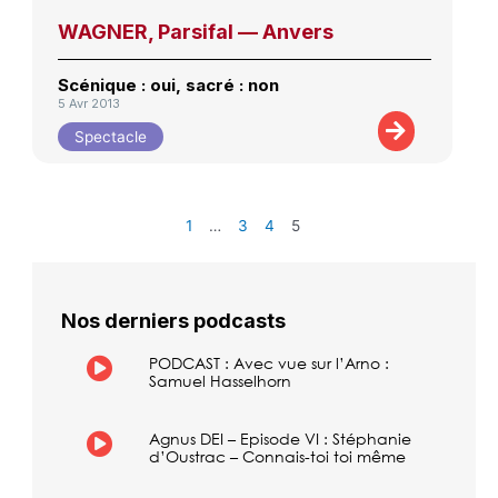
WAGNER, Parsifal — Anvers
Scénique : oui, sacré : non
5 Avr 2013
Spectacle
1
…
3
4
5
Nos derniers podcasts
PODCAST : Avec vue sur l’Arno :
Samuel Hasselhorn
Agnus DEI – Episode VI : Stéphanie
d’Oustrac – Connais-toi toi même