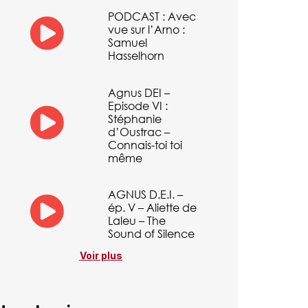
PODCAST : Avec
vue sur l’Arno :
Samuel
Hasselhorn
Agnus DEI –
Episode VI :
Stéphanie
d’Oustrac –
Connais-toi toi
même
AGNUS D.E.I. –
ép. V – Aliette de
Laleu – The
Sound of Silence
Voir plus