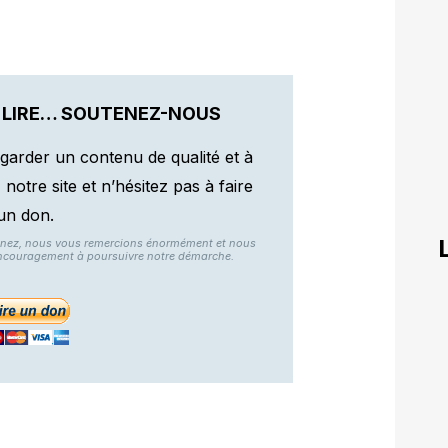
 LIRE… SOUTENEZ-NOUS
garder un contenu de qualité et à
otre site et n’hésitez pas à faire
un don.
nnez, nous vous remercions énormément et nous
ncouragement à poursuivre notre démarche.