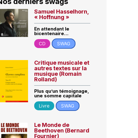
Nos derniers swags
Samuel Hasselhorn,
« Hoffnung »
En attendant le
bicentenaire…
CD
SWAG
Critique musicale et
autres textes sur la
musique (Romain
Rolland)
Plus qu’un témoignage,
une somme capitale
Livre
SWAG
Le Monde de
Beethoven (Bernard
Fournier)