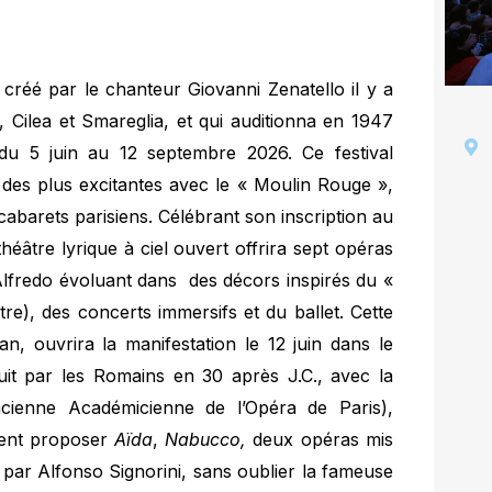
créé par le chanteur Giovanni Zenatello il y a
, Cilea et Smareglia, et qui auditionna en 1947
 du 5 juin au 12 septembre 2026. Ce festival
 des plus excitantes avec le « Moulin Rouge »,
cabarets parisiens. Célébrant son inscription au
éâtre lyrique à ciel ouvert offrira sept opéras
 Alfredo évoluant dans des décors inspirés du «
e), des concerts immersifs et du ballet. Cette
n, ouvrira la manifestation le 12 juin dans le
uit par les Romains en 30 après J.C., avec la
cienne Académicienne de l’Opéra de Paris),
ment proposer
Aïda
,
Nabucco,
deux opéras mis
par Alfonso Signorini, sans oublier la fameuse