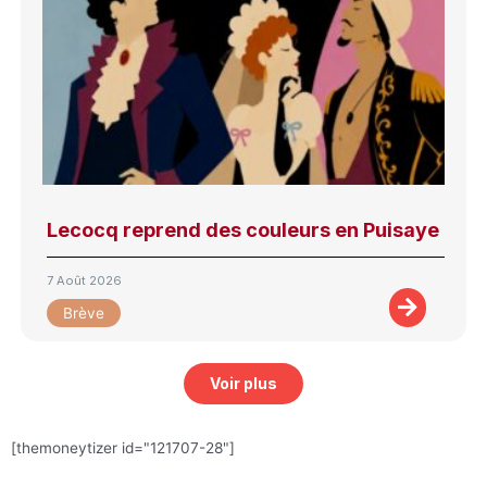
Lecocq reprend des couleurs en Puisaye
7 Août 2026
Brève
Voir plus
[themoneytizer id="121707-28"]