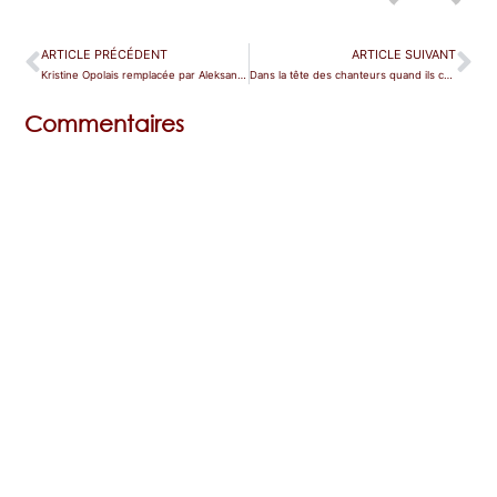
ARTICLE PRÉCÉDENT
ARTICLE SUIVANT
Kristine Opolais remplacée par Aleksandra Kurzak dans La Juive à Munich
Dans la tête des chanteurs quand ils chantent
Commentaires