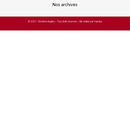
Nos archives
© 2023 –
Mentions légales
– Tous droits réservés – Site réalisé par Improba