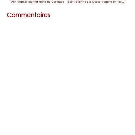
Ann Murray bientôt reine de Carthage
Saint-Etienne : la justice tranche en faveur de Laurent Campellone
Commentaires