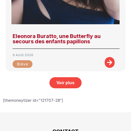
Eleonora Buratto, une Butterfly au
secours des enfants papillons
6 Août 2026
Brève
Voir plus
[themoneytizer id="121707-28"]