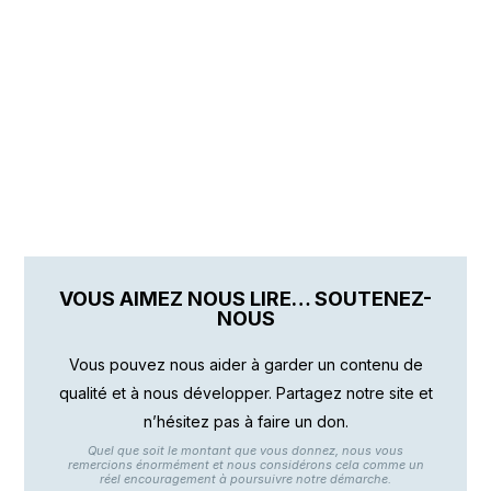
VOUS AIMEZ NOUS LIRE… SOUTENEZ-
NOUS
Vous pouvez nous aider à garder un contenu de
qualité et à nous développer. Partagez notre site et
n’hésitez pas à faire un don.
Quel que soit le montant que vous donnez, nous vous
remercions énormément et nous considérons cela comme un
réel encouragement à poursuivre notre démarche.