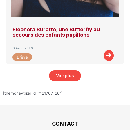
Eleonora Buratto, une Butterfly au
secours des enfants papillons
6 Août 2026
Brève
Voir plus
[themoneytizer id="121707-28"]
CONTACT