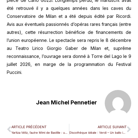
pièce de Carlo Gozzi. Longtemps perdu, le manuscrit avait
été retrouvé il y a quelques années dans les caves du
Conservatoire de Milan et a été depuis édité par Ricordi.
Avis aux éventuels passionnés d’opéras rares français (entre
autres), cette résurrection bénéficie de financements de
l’union européenne. Le spectacle sera repris le 8 décembre
au Teatro Lirico Giorgio Gaber de Milan et, suprême
reconnaissance, l’ouvrage sera donné à Torre del Lago le 9
juillet 2026, en marge de la programmation du Festival
Puccini.
Jean Michel Pennetier
ARTICLE PRÉCÉDENT
ARTICLE SUIVANT
Yaritza Véliz, l’autre Mimi de Bastille : un nom à suivre
Discothèque idéale : Verdi – Un ballo in maschera (Solti, Decca – 1985)