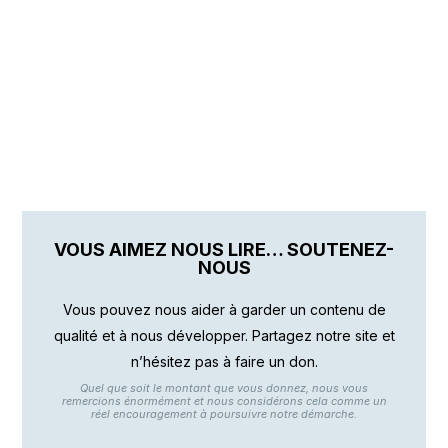
VOUS AIMEZ NOUS LIRE… SOUTENEZ-
NOUS
Vous pouvez nous aider à garder un contenu de
qualité et à nous développer. Partagez notre site et
n’hésitez pas à faire un don.
Quel que soit le montant que vous donnez, nous vous
remercions énormément et nous considérons cela comme un
réel encouragement à poursuivre notre démarche.