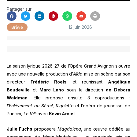
Partager sur :
12 juin 2026
Brève
La saison lyrique 2026-27 de l’Opéra Grand Avignon s’ouvre
avec une nouvelle production d’
Aïda
mise en scène par son
directeur
Frédéric Roels
et réunissant
Angélique
Boudeville
et
Marc Laho
sous la direction
de Débora
Waldman
. Elle propose ensuite 3 coproductions :
l’Enlèvement au Sérail
,
Rigoletto
et l’opéra de jeunesse de
Puccini,
Le Villi
avec
Kevin Amiel
Julie Fuchs
proposera
Magdalena
, une œuvre dédiée au
personnage de Marie-Madeleine ; un spectacle mis en