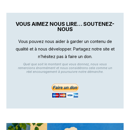
VOUS AIMEZ NOUS LIRE… SOUTENEZ-
NOUS
Vous pouvez nous aider à garder un contenu de
qualité et à nous développer. Partagez notre site et
n’hésitez pas à faire un don.
Quel que soit le montant que vous donnez, nous vous
remercions énormément et nous considérons cela comme un
réel encouragement à poursuivre notre démarche.