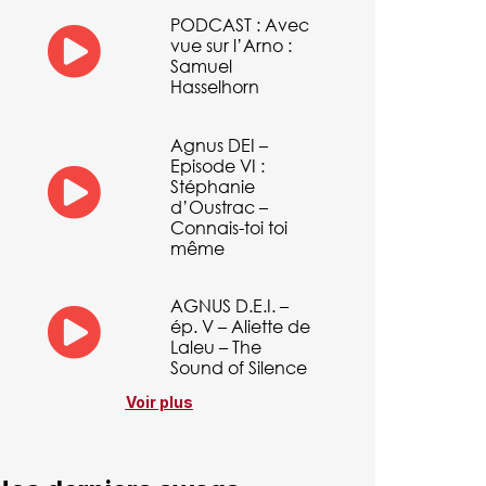
PODCAST : Avec
vue sur l’Arno :
Samuel
Hasselhorn
Agnus DEI –
Episode VI :
Stéphanie
d’Oustrac –
Connais-toi toi
même
AGNUS D.E.I. –
ép. V – Aliette de
Laleu – The
Sound of Silence
Voir plus