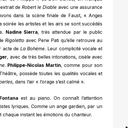
extrait de
Robert le Diable
avec une assurance
vons dans la scène finale de Faust, « Anges
 soirée les artistes et les airs se sont succédés
re.
Nadine Sierra
, très attendue par le public
 de
Rigoletto
avec Pene Pati qu’elle retrouve au
er acte de
La Bohème
. Leur complicité vocale et
ger
, avec de très belles intonations, cisèle avec
ne
.
Philippe-Nicolas Martin
, comme pour son
héâtre, possède toutes les qualités vocales et
perles
, dans l’air « l’orage s’est calmé ».
Fontana
est au piano. On connaît l’attention
artistes lyriques. Comme un ange gardien, par un
it chaque instant les émotions du chanteur.