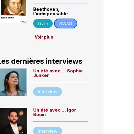
Beethoven,
l’indispensable
Livre
SWAG
Voir plus
Les dernières interviews
Un été avec … Sophie
Junker
Interview
Un été avec … Igor
Bouin
Interview