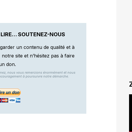
 LIRE… SOUTENEZ-NOUS
garder un contenu de qualité et à
otre site et n’hésitez pas à faire
un don.
nnez, nous vous remercions énormément et nous
ncouragement à poursuivre notre démarche.