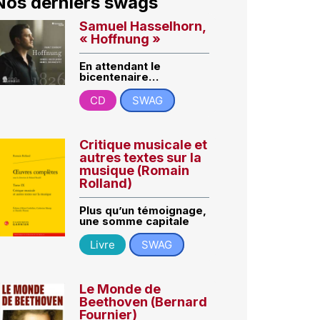
Nos derniers swags
Samuel Hasselhorn,
« Hoffnung »
En attendant le
bicentenaire…
CD
SWAG
Critique musicale et
autres textes sur la
musique (Romain
Rolland)
Plus qu’un témoignage,
une somme capitale
Livre
SWAG
Le Monde de
Beethoven (Bernard
Fournier)