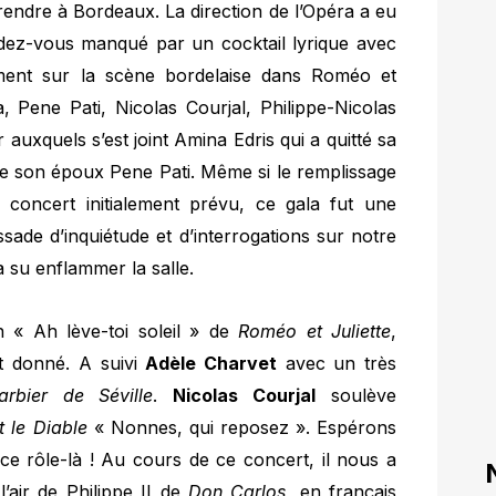
rendre à Bordeaux. La direction de l’Opéra a eu
ndez-vous manqué par un cocktail lyrique avec
lement sur la scène bordelaise dans Roméo et
a, Pene Pati, Nicolas Courjal, Philippe-Nicolas
auxquels s’est joint Amina Edris qui a quitté sa
e son époux Pene Pati. Même si le remplissage
du concert initialement prévu, ce gala fut une
sade d’inquiétude et d’interrogations sur notre
a su enflammer la salle.
 « Ah lève-toi soleil » de
Roméo et Juliette
,
it donné. A suivi
Adèle Charvet
avec un très
arbier de Séville
.
Nicolas Courjal
soulève
t le Diable
« Nonnes, qui reposez ». Espérons
ce rôle-là ! Au cours de ce concert, il nous a
air de Philippe II de
Don Carlos
, en français