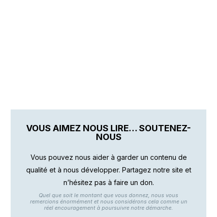
VOUS AIMEZ NOUS LIRE… SOUTENEZ-
NOUS
Vous pouvez nous aider à garder un contenu de
qualité et à nous développer. Partagez notre site et
n’hésitez pas à faire un don.
Quel que soit le montant que vous donnez, nous vous
remercions énormément et nous considérons cela comme un
réel encouragement à poursuivre notre démarche.