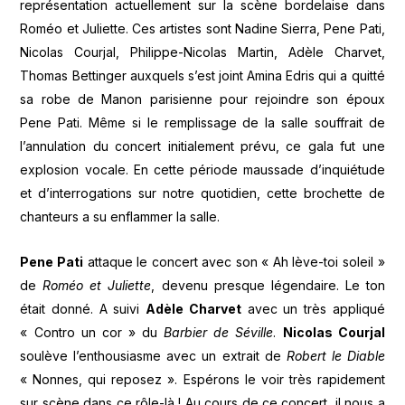
représentation actuellement sur la scène bordelaise dans
Roméo et Juliette. Ces artistes sont Nadine Sierra, Pene Pati,
Nicolas Courjal, Philippe-Nicolas Martin, Adèle Charvet,
Thomas Bettinger auxquels s’est joint Amina Edris qui a quitté
sa robe de Manon parisienne pour rejoindre son époux
Pene Pati. Même si le remplissage de la salle souffrait de
l’annulation du concert initialement prévu, ce gala fut une
explosion vocale. En cette période maussade d’inquiétude
et d’interrogations sur notre quotidien, cette brochette de
chanteurs a su enflammer la salle.
Pene Pati
attaque le concert avec son « Ah lève-toi soleil »
de
Roméo et Juliette
, devenu presque légendaire. Le ton
était donné. A suivi
Adèle Charvet
avec un très appliqué
« Contro un cor » du
Barbier de Séville
.
Nicolas Courjal
soulève l’enthousiasme avec un extrait de
Robert le Diable
« Nonnes, qui reposez ». Espérons le voir très rapidement
sur scène dans ce rôle-là ! Au cours de ce concert, il nous a