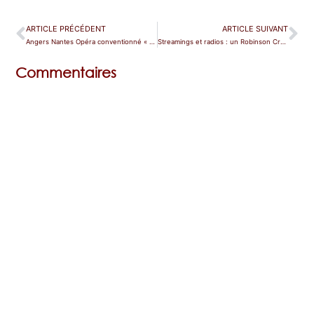
ARTICLE PRÉCÉDENT
ARTICLE SUIVANT
Angers Nantes Opéra conventionné « Théâtre lyrique d’intérêt national »
Streamings et radios : un Robinson Crusoé d’orfèvres sur grands et petits écrans
Commentaires