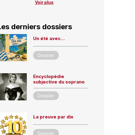
Voir plus
Les derniers dossiers
Un été avec…
Dossier
Encyclopédie
subjective du soprano
Dossier
La preuve par dix
Dossier