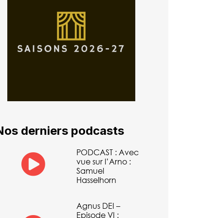
Nos derniers podcasts
PODCAST : Avec
vue sur l’Arno :
Samuel
Hasselhorn
Agnus DEI –
Episode VI :