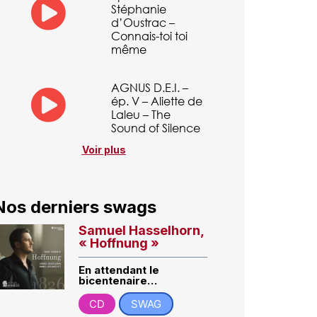
Stéphanie
d’Oustrac –
Connais-toi toi
même
AGNUS D.E.I. –
ép. V – Aliette de
Laleu – The
Sound of Silence
Voir plus
Nos derniers swags
Samuel Hasselhorn,
« Hoffnung »
En attendant le
bicentenaire…
CD
SWAG