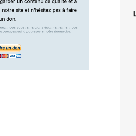
garder un contenu de qualité et à
otre site et n’hésitez pas à faire
un don.
nnez, nous vous remercions énormément et nous
ncouragement à poursuivre notre démarche.