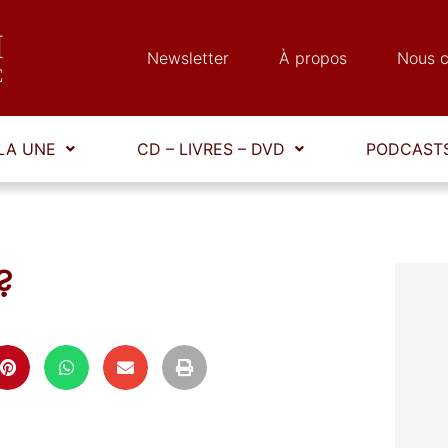
Newsletter
À propos
Nous c
LA UNE
CD – LIVRES – DVD
PODCASTS
?