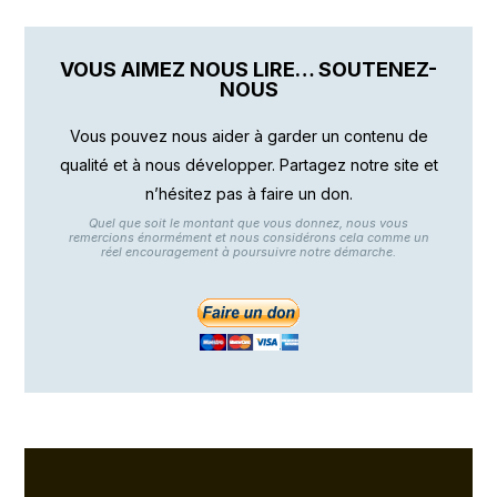
VOUS AIMEZ NOUS LIRE… SOUTENEZ-
NOUS
Vous pouvez nous aider à garder un contenu de
qualité et à nous développer. Partagez notre site et
n’hésitez pas à faire un don.
Quel que soit le montant que vous donnez, nous vous
remercions énormément et nous considérons cela comme un
réel encouragement à poursuivre notre démarche.