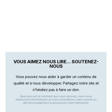
VOUS AIMEZ NOUS LIRE… SOUTENEZ-
NOUS
Vous pouvez nous aider à garder un contenu de
qualité et à nous développer. Partagez notre site et
n’hésitez pas à faire un don.
Quel que soit le montant que vous donnez, nous vous
remercions énormément et nous considérons cela comme un
réel encouragement à poursuivre notre démarche.