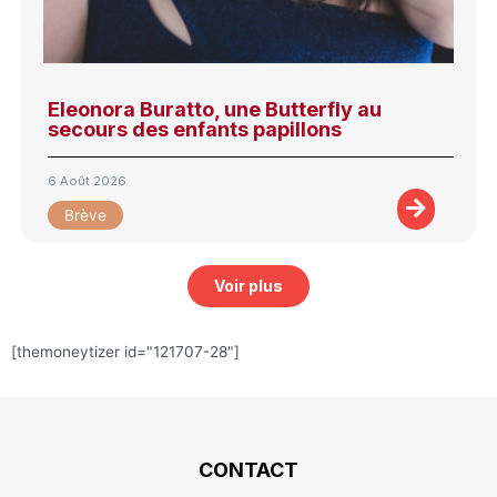
Eleonora Buratto, une Butterfly au
secours des enfants papillons
6 Août 2026
Brève
Voir plus
[themoneytizer id="121707-28"]
CONTACT