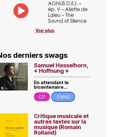
AGNUS D.E.I. –
ép. V – Aliette de
Laleu – The
Sound of Silence
Voir plus
Nos derniers swags
Samuel Hasselhorn,
« Hoffnung »
En attendant le
bicentenaire…
CD
SWAG
Critique musicale et
autres textes sur la
musique (Romain
Rolland)