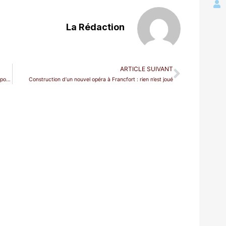
La Rédaction
ARTICLE SUIVANT
« Richard Peduzzi. Perspective », une exposition parisienne pour amateurs d’opéra (mais pas seulement)
Construction d’un nouvel opéra à Francfort : rien n’est joué