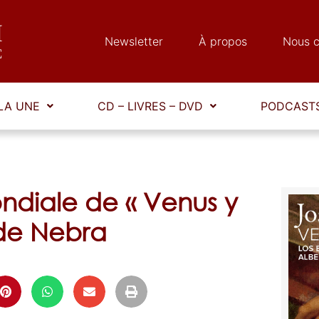
Newsletter
À propos
Nous c
LA UNE
CD – LIVRES – DVD
PODCASTS
diale de « Venus y
 de Nebra