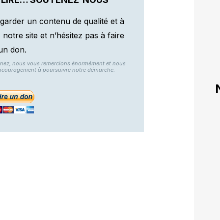
garder un contenu de qualité et à
otre site et n’hésitez pas à faire
un don.
nnez, nous vous remercions énormément et nous
ncouragement à poursuivre notre démarche.