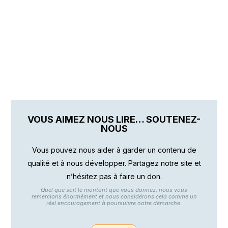
VOUS AIMEZ NOUS LIRE… SOUTENEZ-
NOUS
Vous pouvez nous aider à garder un contenu de
qualité et à nous développer. Partagez notre site et
n’hésitez pas à faire un don.
Quel que soit le montant que vous donnez, nous vous
remercions énormément et nous considérons cela comme un
réel encouragement à poursuivre notre démarche.