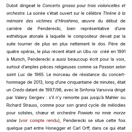
Dutoit dirigeait le
Concerto grosso pour trois violoncelles et
orchestre
. La soirée s’était ouvert sur le célèbre
Thrène à la
mémoire des victimes d’Hiroshima
, œuvre du début de
carrière de Penderecki, bien représentative d’une
esthétique atonale à laquelle le compositeur devait par la
suite tourner de plus en plus nettement le dos. Père de
quatre opéras, le plus récent étant un
Ubu roi
créé en 1991
à Munich, Penderecki a aussi beaucoup écrit pour la voix,
surtout d’amples pièces religieuses comme sa
Passion selon
saint Luc
de 1965. Le morceau de résistance du concert-
hommage de 2013, long d’une cinquantaine de minutes, était
un
Credo
datant de 1997/98, avec le Sinfonia Varsovia dirigé
par Valery Gergiev : s’il n’y remonte pas jusqu’à Mahler ou
Richard Strauss, comme pour son grand cycle de mélodies
pour solistes, chœur et orchestre
Powiało na mnie morze
snów
(
voir compte rendu
), Penderecki se situe cette fois
quelque part entre Honegger et Carl Orff, dans ce qui était