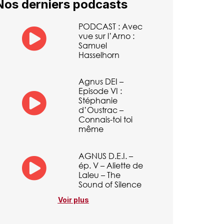
Nos derniers podcasts
PODCAST : Avec
vue sur l’Arno :
Samuel
Hasselhorn
Agnus DEI –
Episode VI :
Stéphanie
d’Oustrac –
Connais-toi toi
même
AGNUS D.E.I. –
ép. V – Aliette de
Laleu – The
Sound of Silence
Voir plus