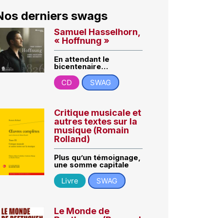
Nos derniers swags
Samuel Hasselhorn,
« Hoffnung »
En attendant le
bicentenaire…
CD
SWAG
Critique musicale et
autres textes sur la
musique (Romain
Rolland)
Plus qu’un témoignage,
une somme capitale
Livre
SWAG
Le Monde de