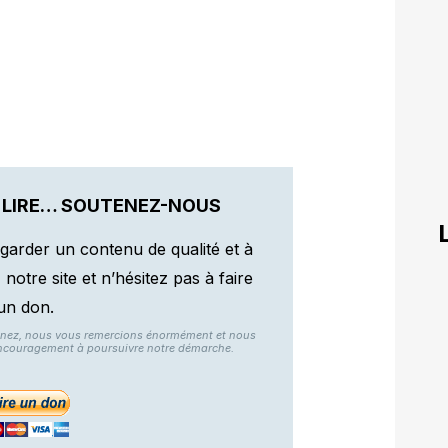
 LIRE… SOUTENEZ-NOUS
garder un contenu de qualité et à
otre site et n’hésitez pas à faire
un don.
nnez, nous vous remercions énormément et nous
ncouragement à poursuivre notre démarche.