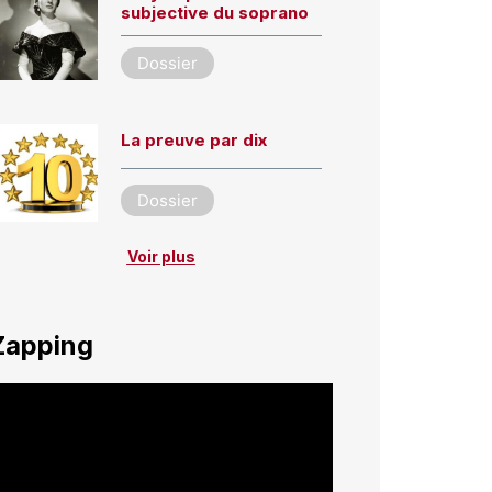
subjective du soprano
Dossier
La preuve par dix
Dossier
Voir plus
Zapping