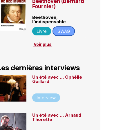
Beethoven (Bernard
Fournier)
Beethoven,
l’indispensable
Livre
SWAG
Voir plus
Les dernières interviews
Un été avec … Ophélie
Gaillard
Interview
Un été avec … Arnaud
Thorette