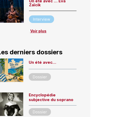
Un été avec … Eva
Zaïcik
Interview
Voir plus
Les derniers dossiers
Un été avec…
Dossier
Encyclopédie
subjective du soprano
Dossier