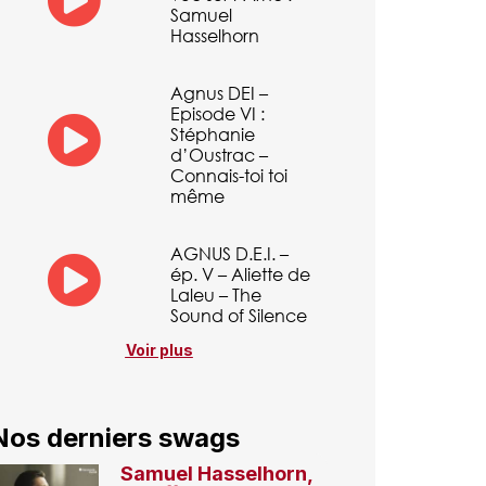
Samuel
Hasselhorn
Agnus DEI –
Episode VI :
Stéphanie
d’Oustrac –
Connais-toi toi
même
AGNUS D.E.I. –
ép. V – Aliette de
Laleu – The
Sound of Silence
Voir plus
Nos derniers swags
Samuel Hasselhorn,