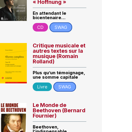
« Hoffnung »
En attendant le
bicentenaire…
CD
SWAG
Critique musicale et
autres textes sur la
musique (Romain
Rolland)
Plus qu’un témoignage,
une somme capitale
Livre
SWAG
Le Monde de
Beethoven (Bernard
Fournier)
Beethoven,
l’indispensable