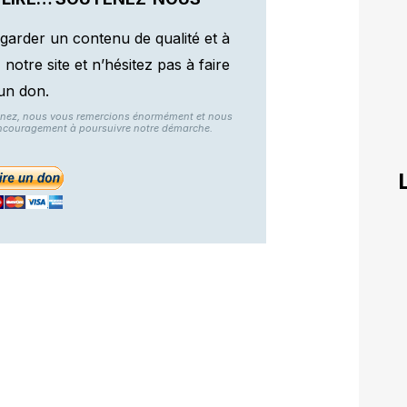
garder un contenu de qualité et à
otre site et n’hésitez pas à faire
un don.
nnez, nous vous remercions énormément et nous
ncouragement à poursuivre notre démarche.