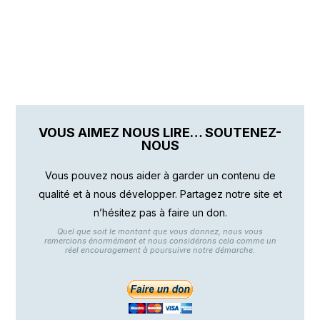
VOUS AIMEZ NOUS LIRE… SOUTENEZ-
NOUS
Vous pouvez nous aider à garder un contenu de
qualité et à nous développer. Partagez notre site et
n’hésitez pas à faire un don.
Quel que soit le montant que vous donnez, nous vous
remercions énormément et nous considérons cela comme un
réel encouragement à poursuivre notre démarche.