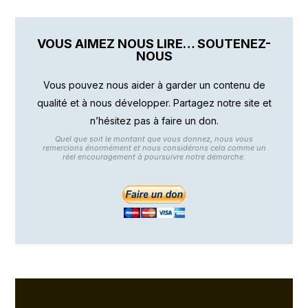
VOUS AIMEZ NOUS LIRE… SOUTENEZ-
NOUS
Vous pouvez nous aider à garder un contenu de
qualité et à nous développer. Partagez notre site et
n’hésitez pas à faire un don.
Quel que soit le montant que vous donnez, nous vous
remercions énormément et nous considérons cela comme un
réel encouragement à poursuivre notre démarche.