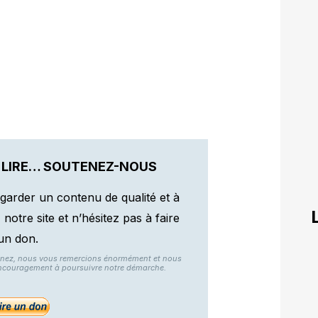
 LIRE… SOUTENEZ-NOUS
garder un contenu de qualité et à
otre site et n’hésitez pas à faire
un don.
nnez, nous vous remercions énormément et nous
ncouragement à poursuivre notre démarche.