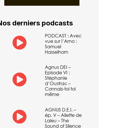
Nos derniers podcasts
PODCAST : Avec
vue sur l’Arno :
Samuel
Hasselhorn
Agnus DEI –
Episode VI :
Stéphanie
d’Oustrac –
Connais-toi toi
même
AGNUS D.E.I. –
ép. V – Aliette de
Laleu – The
Sound of Silence