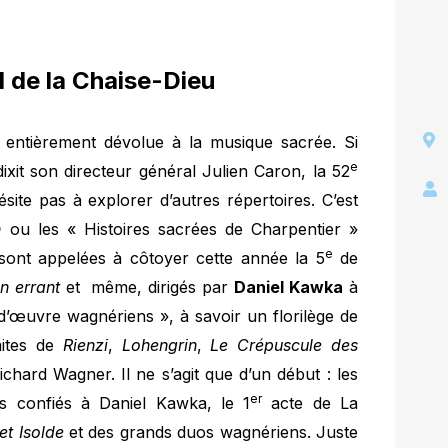
l de la Chaise-Dieu
u entièrement dévolue à la musique sacrée. Si
e
dixit son directeur général Julien Caron, la 52
site pas à explorer d’autres répertoires. C’est
n
ou les « Histoires sacrées de Charpentier »
e
ont appelées à côtoyer cette année la 5
de
 errant
et même, dirigés par
Daniel Kawka
à
 d’œuvre wagnériens », à savoir un florilège de
aites de
Rienzi
,
Lohengrin
,
Le Crépuscule des
hard Wagner. Il ne s’agit que d’un début : les
er
urs confiés à Daniel Kawka, le 1
acte de La
et Isolde
et des grands duos wagnériens. Juste