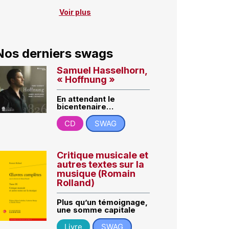
Voir plus
Nos derniers swags
Samuel Hasselhorn,
« Hoffnung »
En attendant le
bicentenaire…
CD
SWAG
Critique musicale et
autres textes sur la
musique (Romain
Rolland)
Plus qu’un témoignage,
une somme capitale
Livre
SWAG