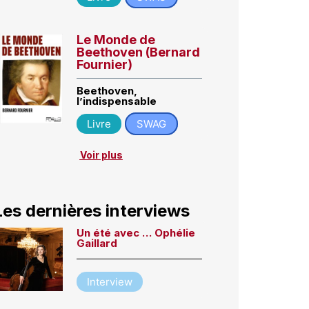
Le Monde de
Beethoven (Bernard
Fournier)
Beethoven,
l’indispensable
Livre
SWAG
Voir plus
Les dernières interviews
Un été avec … Ophélie
Gaillard
Interview