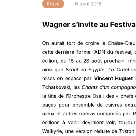
6 avril 2018
Brève
Wagner s’invite au Festiva
On aurait tort de croire la Chaise-Die
cette dernière forme l’ADN du festival, 
édition, du 18 au 28 août prochain, n’hé
ainsi que
Israël en Egypte
,
La Créatio
mises en espace par
Vincent Huguet
s
Tchaïkovski, les
Chants d’un compagnon
la tête de l’Orchestre Ose ! des « chefs
pages pour ensemble de cuivres extr
dieux
et autres opéras composés par Ric
éditions à venir devraient voir, toujo
Walkyrie, une version réduite de
Tristan 