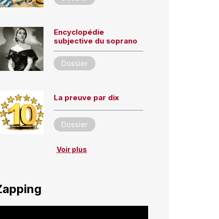
Encyclopédie
subjective du soprano
Dossier
La preuve par dix
Dossier
Voir plus
Zapping